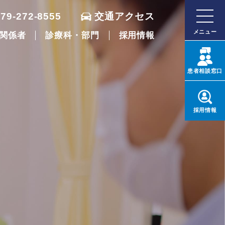
079-272-8555
交通アクセス
メニュー
関係者
診療科・部門
採用情報
患者
相談窓口
採用
情報