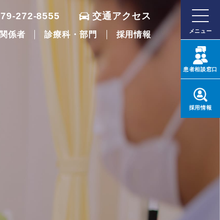
079-272-8555
交通アクセス
メニュー
関係者
診療科・部門
採用情報
患者
相談窓口
採用
情報