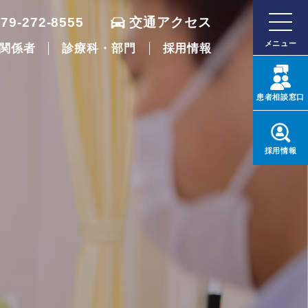
079-272-8555
交通アクセス
メニュー
関係者
診療科・部門
採用情報
患者
相談窓口
採用
情報