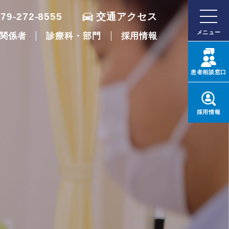
079-272-8555
交通アクセス
メニュー
関係者
診療科・部門
採用情報
患者
相談窓口
採用
情報