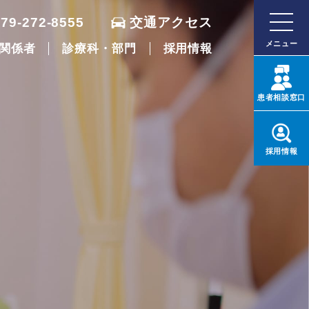
079-272-8555
交通アクセス
メニュー
関係者
診療科・部門
採用情報
患者
相談窓口
採用
情報