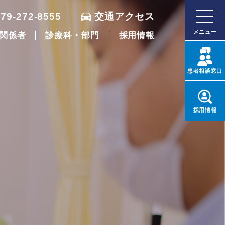
079-272-8555
交通アクセス
メニュー
関係者
診療科・部門
採用情報
患者
相談窓口
採用
情報