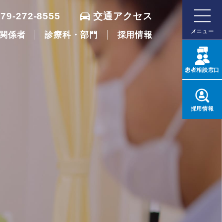
079-272-8555
交通アクセス
メニュー
関係者
診療科・部門
採用情報
患者
相談窓口
採用
情報