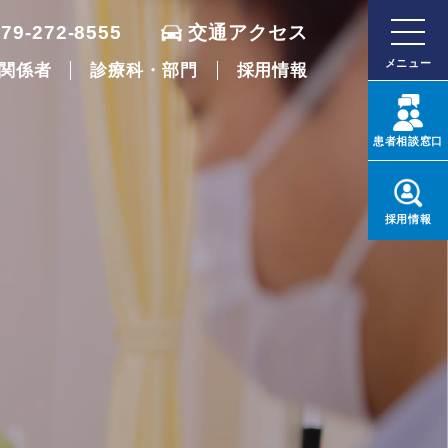
079-272-8555
交通アクセス
メニュー
関係者
診療科・部門
採用情報
患者
相談窓口
採用
情報