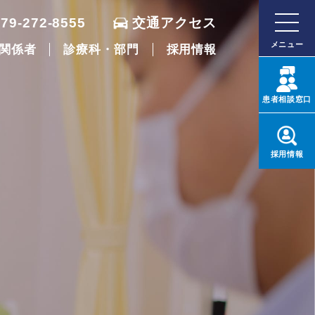
079-272-8555
交通アクセス
メニュー
関係者
診療科・部門
採用情報
患者
相談窓口
採用
情報