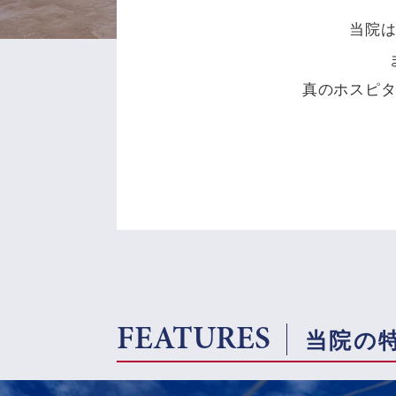
当院
真のホスピ
FEATURES
当院の