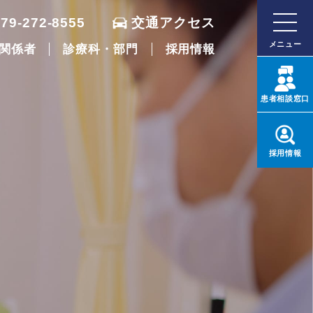
079-272-8555
交通アクセス
メニュー
関係者
診療科・部門
採用情報
患者
相談窓口
採用
情報