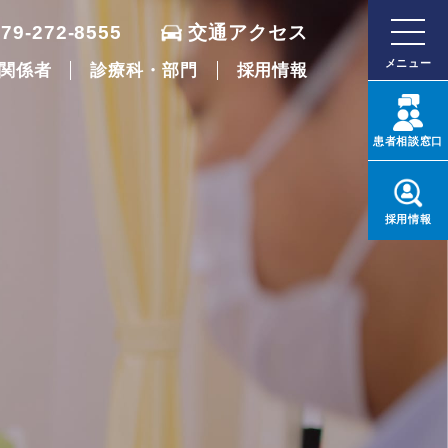
079-272-8555
交通アクセス
メニュー
関係者
診療科・部門
採用情報
患者
相談窓口
採用
情報