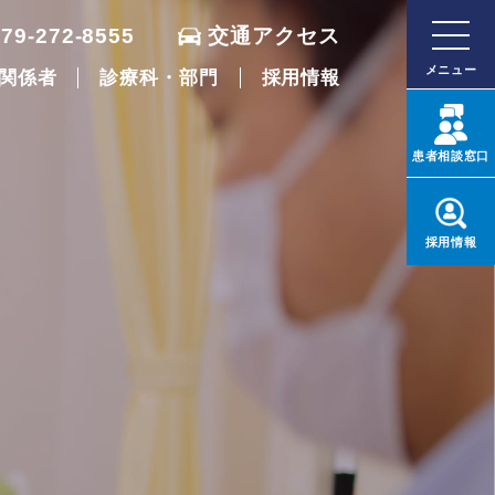
079-272-8555
交通アクセス
メニュー
関係者
診療科・部門
採用情報
患者
相談窓口
採用
情報