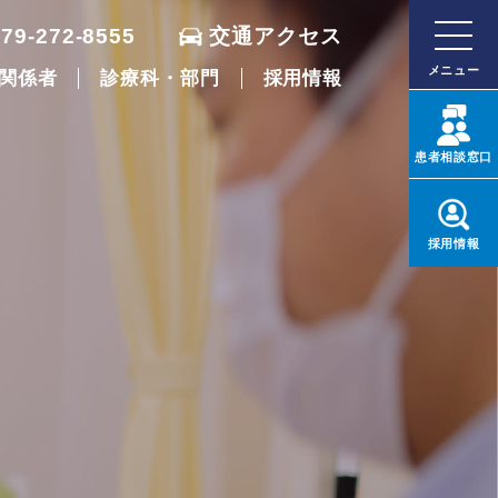
079-272-8555
交通アクセス
メニュー
関係者
診療科・部門
採用情報
患者
相談窓口
採用
情報