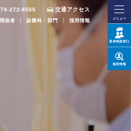
079-272-8555
交通アクセス
メニュー
関係者
診療科・部門
採用情報
患者
相談窓口
採用
情報