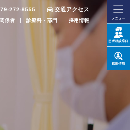
079-272-8555
交通アクセス
メニュー
関係者
診療科・部門
採用情報
患者
相談窓口
採用
情報