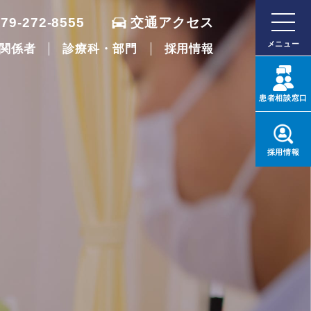
079-272-8555
交通アクセス
メニュー
関係者
診療科・部門
採用情報
患者
相談窓口
採用
情報