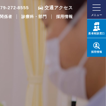
079-272-8555
交通アクセス
メニュー
関係者
診療科・部門
採用情報
患者
相談窓口
採用
情報