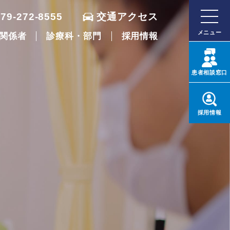
079-272-8555
交通アクセス
メニュー
関係者
診療科・部門
採用情報
患者
相談窓口
採用
情報