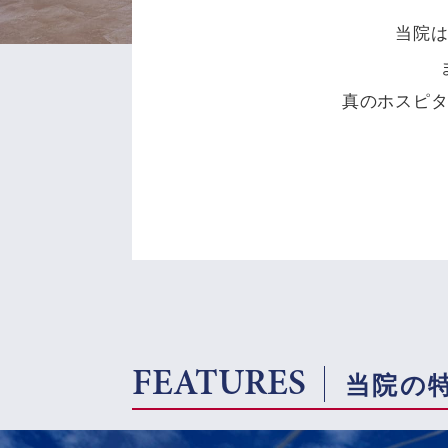
当院
真のホスピ
FEATURES
当院の