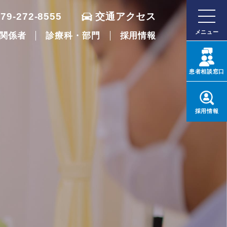
079-272-8555
交通アクセス
メニュー
関係者
診療科・部門
採用情報
患者
相談窓口
採用
情報