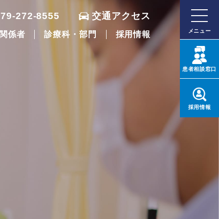
079-272-8555
交通アクセス
メニュー
関係者
診療科・部門
採用情報
患者
相談窓口
採用
情報