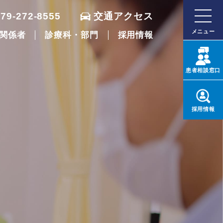
079-272-8555
交通アクセス
メニュー
関係者
診療科・部門
採用情報
患者
相談窓口
採用
情報