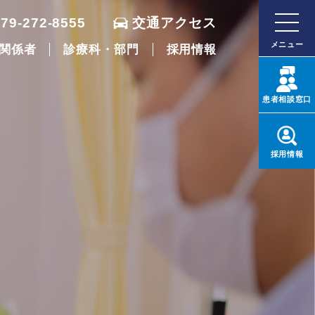
079-272-8555
交通アクセス
メニュー
関係者
診療科・部門
採用情報
患者
相談窓口
採用
情報