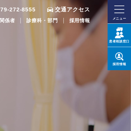
079-272-8555
交通アクセス
メニュー
関係者
診療科・部門
採用情報
患者
相談窓口
採用
情報