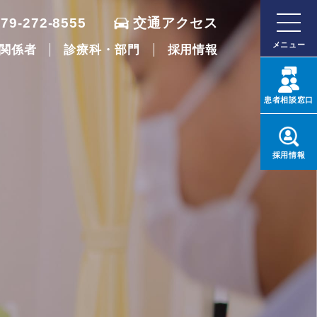
079-272-8555
交通アクセス
メニュー
関係者
診療科・部門
採用情報
患者
相談窓口
採用
情報