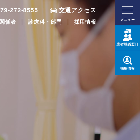
079-272-8555
交通アクセス
メニュー
関係者
診療科・部門
採用情報
患者
相談窓口
採用
情報