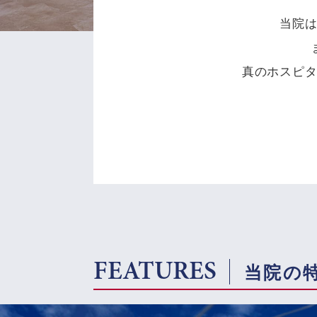
当院
真のホスピ
FEATURES
当院の