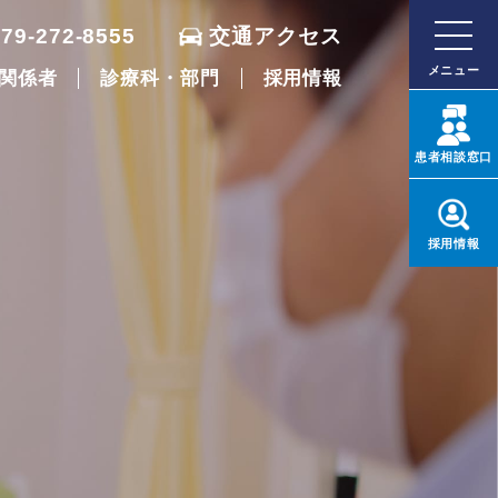
079-272-8555
交通アクセス
メニュー
関係者
診療科・部門
採用情報
患者
相談窓口
採用
情報