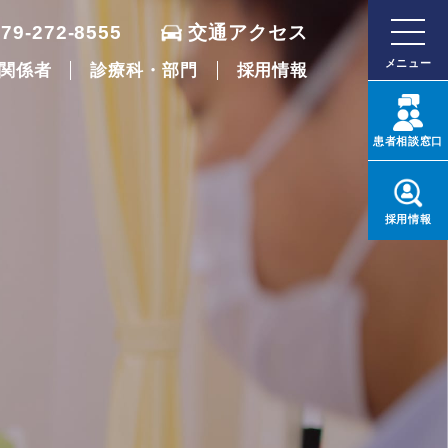
079-272-8555
交通アクセス
メニュー
関係者
診療科・部門
採用情報
患者
相談窓口
採用
情報