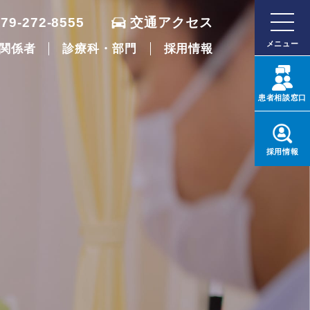
079-272-8555
交通アクセス
メニュー
関係者
診療科・部門
採用情報
患者
相談窓口
採用
情報