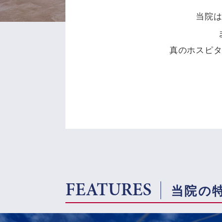
当院
真のホスピ
FEATURES
当院の