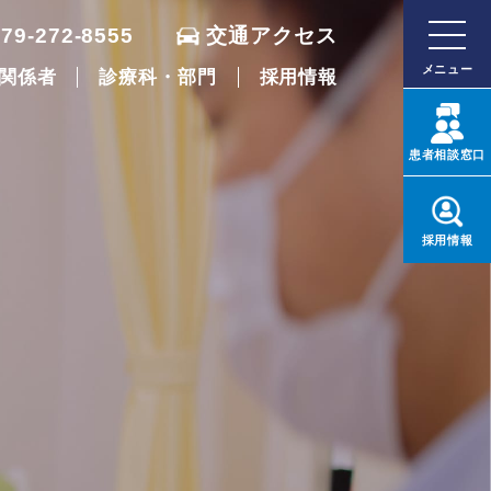
079-272-8555
交通アクセス
メニュー
関係者
診療科・部門
採用情報
患者
相談窓口
採用
情報