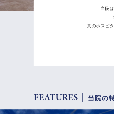
当院
真のホスピ
FEATURES
当院の