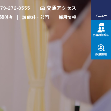
079-272-8555
交通アクセス
メニュー
関係者
診療科・部門
採用情報
患者
相談窓口
採用
情報