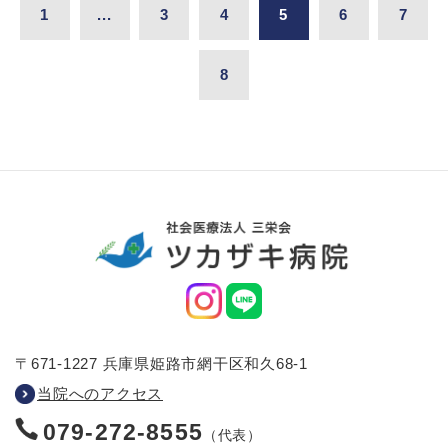
1
...
3
4
5
6
7
8
〒671-1227 兵庫県姫路市網干区和久68-1
当院へのアクセス
079-272-8555
（代表）