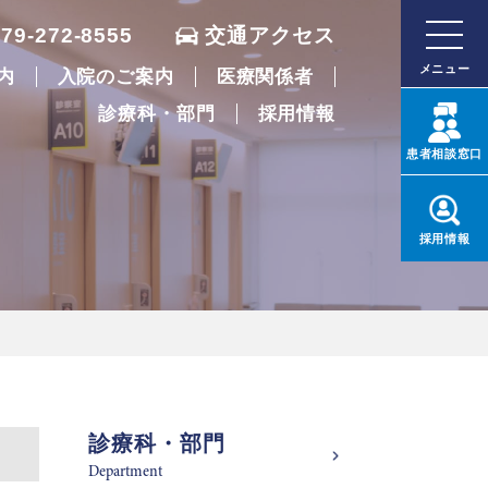
079-272-8555
交通アクセス
メニュー
内
入院のご案内
医療関係者
診療科・部門
採用情報
患者
相談窓口
採用
情報
診療科・部門
Department