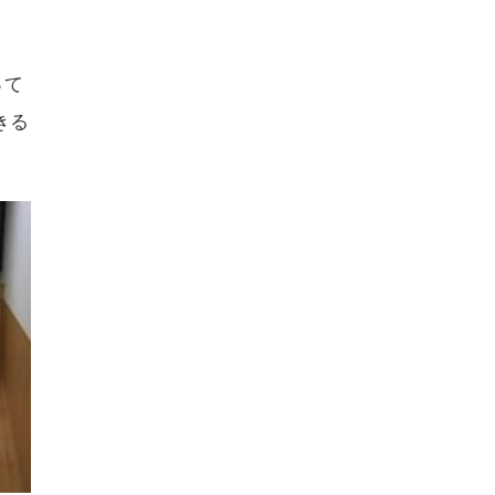
って
きる