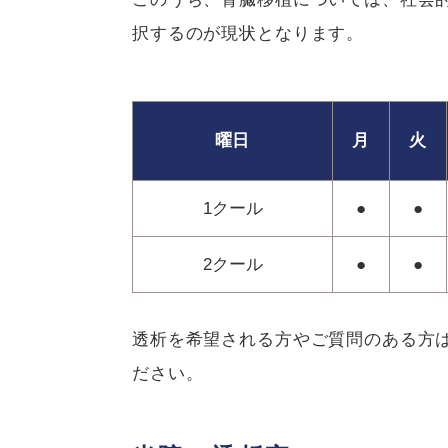
択するのが現状となります。
曜日
月
火
1クール
●
●
2クール
●
●
透析を希望される方やご質問のある方は当院
ださい。