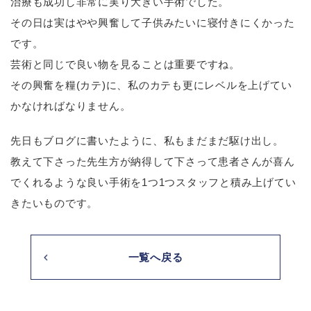
治療も成功し非常に実り大きい手術でした。
その日は実はやや興奮して子供みたいに寝付きにくかった
です。
芸術と同じで良い物を見ることは重要ですね。
その興奮を糧
(
カテ
)
に、私のカテも更にレベルを上げてい
かなければなりません。
先日もブログに書いたように、私もまだまだ駆け出し。
教えて下さった先生方が納得して下さって患者さんが喜ん
でくれるような良い手術を
1
つ
1
つスタッフと積み上げてい
きたいものです。
一覧へ戻る