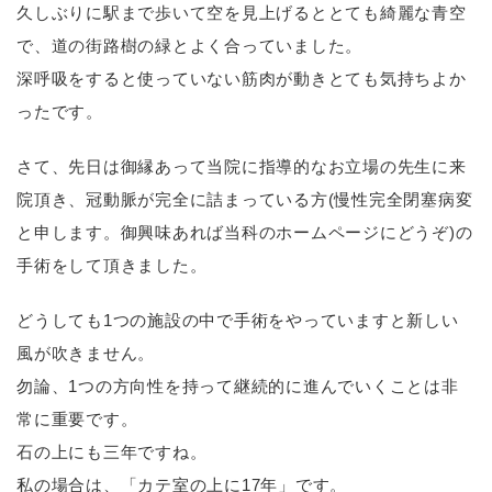
久しぶりに駅まで歩いて空を見上げるととても綺麗な青空
で、道の街路樹の緑とよく合っていました。
深呼吸をすると使っていない筋肉が動きとても気持ちよか
ったです。
さて、先日は御縁あって当院に指導的なお立場の先生に来
院頂き、冠動脈が完全に詰まっている方
(
慢性完全閉塞病変
と申します。御興味あれば当科のホームページにどうぞ
)
の
手術をして頂きました。
どうしても
1
つの施設の中で手術をやっていますと新しい
風が吹きません。
勿論、
1
つの方向性を持って継続的に進んでいくことは非
常に重要です。
石の上にも三年ですね。
私の場合は、「カテ室の上に
17
年」です。