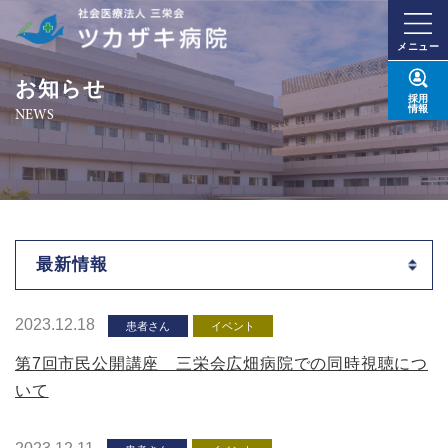
メニュー
お知らせ
採用
情報
NEWS
最新情報
2023.12.18
患者さん
イベント
第7回市民公開講座 三栄会広畑病院での同時視聴につ
いて