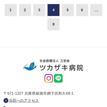
1
2
3
4
5
6
...
8
〒671-1227 兵庫県姫路市網干区和久68-1
当院へのアクセス